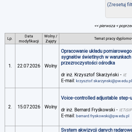
(Zresetuj fil
<< pierwsza
< poprze
Data
Wolny /
Lp.
Temat pracy dyplomow
modyfikacji
Zajęty
Opracowanie układu pomiarowego 
sygnałów świetlnych w warunkach
przezroczystości ośrodka
1.
22.07.2026
Wolny
dr inż. Krzysztof Skarżyński
-
IE
E-mail:
krzysztof.skarzynski@pw.edu.p
Voice-controlled adjustable step
2.
15.07.2026
Wolny
dr inż. Bernard Fryśkowski
-
IETiSIP
E-mail:
bernard.fryskowski@pw.edu.pl
System akwizycji danych radarowe