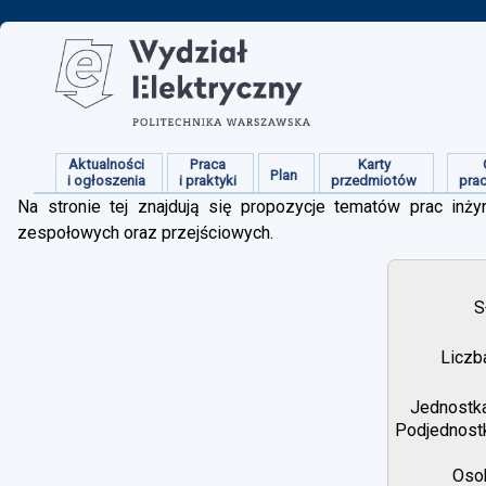
Aktualności
Praca
Karty
Plan
i ogłoszenia
i praktyki
przedmiotów
pra
Na stronie tej znajdują się propozycje tematów prac inżyn
zespołowych oraz przejściowych.
S
Liczb
Jednostka
Podjednostk
Osob