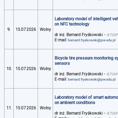
Laboratory model of intelligent v
on NFC technology
9.
15.07.2026
Wolny
dr inż. Bernard Fryśkowski
-
IETiSIP
E-mail:
bernard.fryskowski@pw.edu.pl
Bicycle tire pressure monitoring 
sensors
10.
15.07.2026
Wolny
dr inż. Bernard Fryśkowski
-
IETiSIP
E-mail:
bernard.fryskowski@pw.edu.pl
Laboratory model of smart automo
on ambient conditions
11.
15.07.2026
Wolny
dr inż. Bernard Fryśkowski
-
IETiSIP