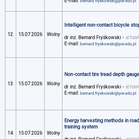
E-mail:
bernard.fryskowski@pw.edu.pl
Intelligent non-contact bicycle stop
12.
15.07.2026
Wolny
dr inż. Bernard Fryśkowski
-
IETiSIP
E-mail:
bernard.fryskowski@pw.edu.pl
Non-contact tire tread depth gaug
13.
15.07.2026
Wolny
dr inż. Bernard Fryśkowski
-
IETiSIP
E-mail:
bernard.fryskowski@pw.edu.pl
Energy harvesting methods in road 
training system
14.
15.07.2026
Wolny