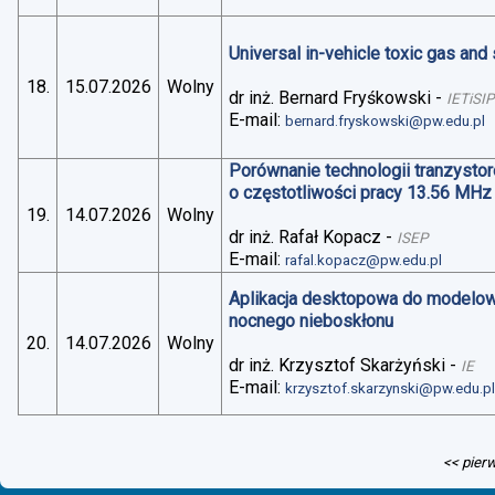
Universal in-vehicle toxic gas an
18.
15.07.2026
Wolny
dr inż. Bernard Fryśkowski
-
IETiSIP
E-mail:
bernard.fryskowski@pw.edu.pl
Porównanie technologii tranzysto
o częstotliwości pracy 13.56 MHz
19.
14.07.2026
Wolny
dr inż. Rafał Kopacz
-
ISEP
E-mail:
rafal.kopacz@pw.edu.pl
Aplikacja desktopowa do modelo
nocnego nieboskłonu
20.
14.07.2026
Wolny
dr inż. Krzysztof Skarżyński
-
IE
E-mail:
krzysztof.skarzynski@pw.edu.p
<< pier