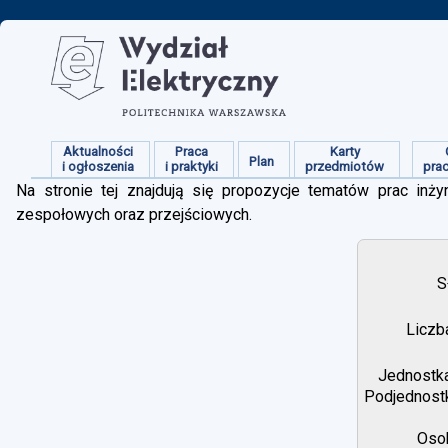
Aktualności
Praca
Karty
Plan
i ogłoszenia
i praktyki
przedmiotów
pra
Na stronie tej znajdują się propozycje tematów prac inżyn
zespołowych oraz przejściowych.
S
Liczb
Jednostka
Podjednostk
Osob