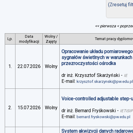
(Zresetuj fil
<< pierwsza
< poprze
Data
Wolny /
Lp.
Temat pracy dyplomow
modyfikacji
Zajęty
Opracowanie układu pomiarowego 
sygnałów świetlnych w warunkach
przezroczystości ośrodka
1.
22.07.2026
Wolny
dr inż. Krzysztof Skarżyński
-
IE
E-mail:
krzysztof.skarzynski@pw.edu.p
Voice-controlled adjustable step
2.
15.07.2026
Wolny
dr inż. Bernard Fryśkowski
-
IETiSIP
E-mail:
bernard.fryskowski@pw.edu.pl
System akwizycji danych radarowe