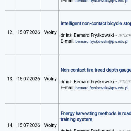
E-mail:
bernard.fryskowski@pw.edu.pl
Intelligent non-contact bicycle stop
12.
15.07.2026
Wolny
dr inż. Bernard Fryśkowski
-
IETiSIP
E-mail:
bernard.fryskowski@pw.edu.pl
Non-contact tire tread depth gaug
13.
15.07.2026
Wolny
dr inż. Bernard Fryśkowski
-
IETiSIP
E-mail:
bernard.fryskowski@pw.edu.pl
Energy harvesting methods in road 
training system
14.
15.07.2026
Wolny