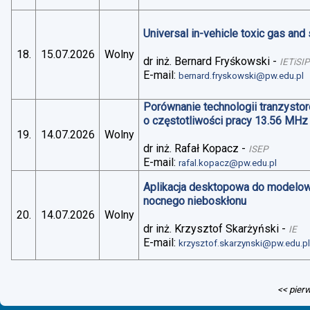
Universal in-vehicle toxic gas an
18.
15.07.2026
Wolny
dr inż. Bernard Fryśkowski
-
IETiSIP
E-mail:
bernard.fryskowski@pw.edu.pl
Porównanie technologii tranzysto
o częstotliwości pracy 13.56 MHz
19.
14.07.2026
Wolny
dr inż. Rafał Kopacz
-
ISEP
E-mail:
rafal.kopacz@pw.edu.pl
Aplikacja desktopowa do modelo
nocnego nieboskłonu
20.
14.07.2026
Wolny
dr inż. Krzysztof Skarżyński
-
IE
E-mail:
krzysztof.skarzynski@pw.edu.p
<< pier