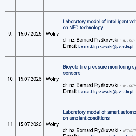
Laboratory model of intelligent v
on NFC technology
9.
15.07.2026
Wolny
dr inż. Bernard Fryśkowski
-
IETiSIP
E-mail:
bernard.fryskowski@pw.edu.pl
Bicycle tire pressure monitoring 
sensors
10.
15.07.2026
Wolny
dr inż. Bernard Fryśkowski
-
IETiSIP
E-mail:
bernard.fryskowski@pw.edu.pl
Laboratory model of smart automo
on ambient conditions
11.
15.07.2026
Wolny
dr inż. Bernard Fryśkowski
-
IETiSIP