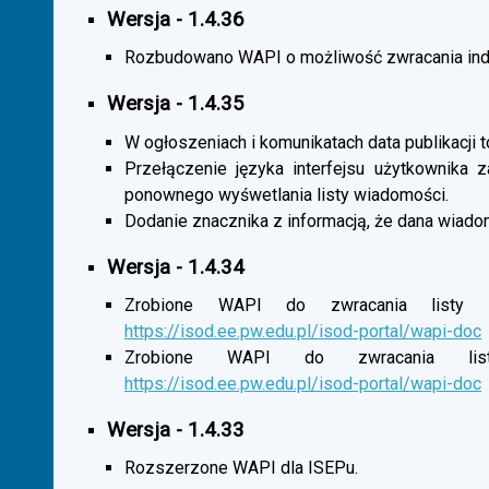
Wersja - 1.4.36
Rozbudowano WAPI o możliwość zwracania indy
Wersja - 1.4.35
W ogłoszeniach i komunikatach data publikacji t
Przełączenie języka interfejsu użytkownika 
ponownego wyśwetlania listy wiadomości.
Dodanie znacznika z informacją, że dana wiado
Wersja - 1.4.34
Zrobione WAPI do zwracania listy o
https://isod.ee.pw.edu.pl/isod-portal/wapi-doc
Zrobione WAPI do zwracania listy
https://isod.ee.pw.edu.pl/isod-portal/wapi-doc
Wersja - 1.4.33
Rozszerzone WAPI dla ISEPu.