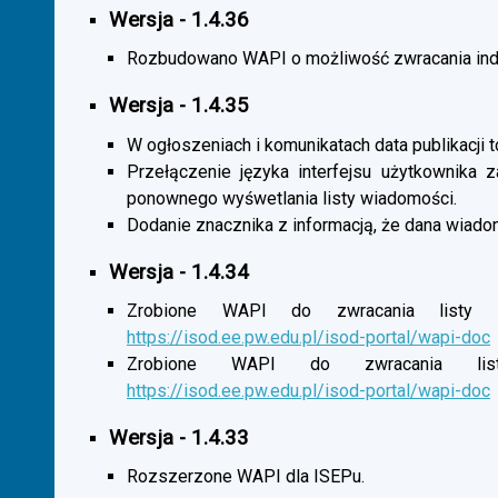
Wersja - 1.4.36
Rozbudowano WAPI o możliwość zwracania indy
Wersja - 1.4.35
W ogłoszeniach i komunikatach data publikacji t
Przełączenie języka interfejsu użytkownika 
ponownego wyśwetlania listy wiadomości.
Dodanie znacznika z informacją, że dana wiado
Wersja - 1.4.34
Zrobione WAPI do zwracania listy o
https://isod.ee.pw.edu.pl/isod-portal/wapi-doc
Zrobione WAPI do zwracania listy
https://isod.ee.pw.edu.pl/isod-portal/wapi-doc
Wersja - 1.4.33
Rozszerzone WAPI dla ISEPu.