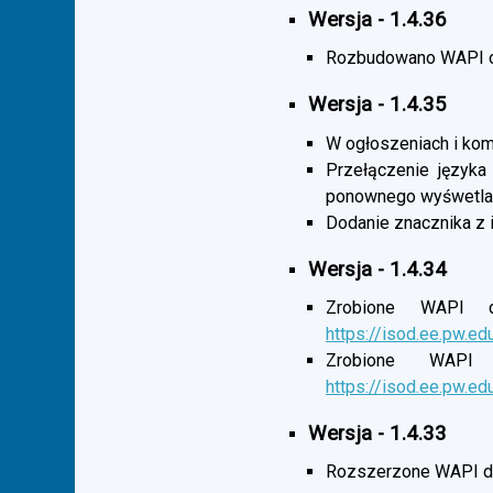
Wersja - 1.4.36
Rozbudowano WAPI o 
Wersja - 1.4.35
W ogłoszeniach i komu
Przełączenie języka
ponownego wyśwetlan
Dodanie znacznika z 
Wersja - 1.4.34
Zrobione WAPI d
https://isod.ee.pw.ed
Zrobione WAPI 
https://isod.ee.pw.ed
Wersja - 1.4.33
Rozszerzone WAPI dl