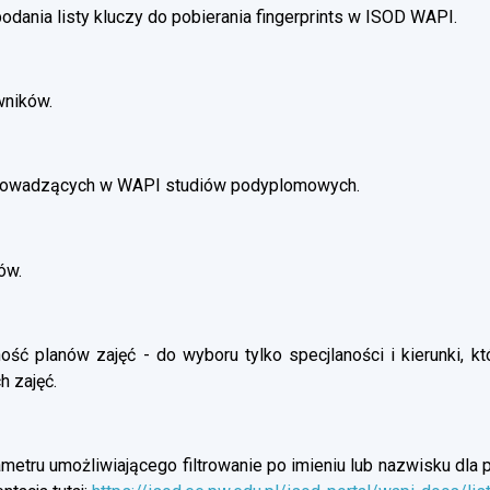
dania listy kluczy do pobierania fingerprints w ISOD WAPI.
wników.
prowadzących w WAPI studiów podyplomowych.
ów.
ść planów zajęć - do wyboru tylko specjlaności i kierunki, kt
h zajęć.
etru umożliwiającego filtrowanie po imieniu lub nazwisku dla p