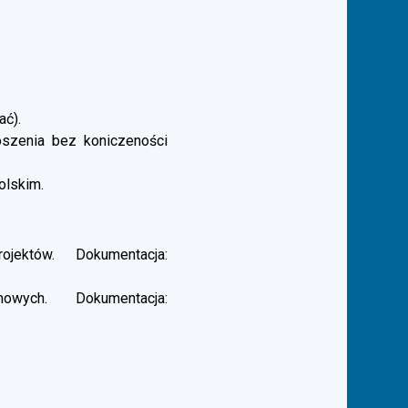
ać).
łoszenia bez koniczeności
olskim.
ektów. Dokumentacja:
ych. Dokumentacja: