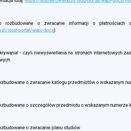
tacja tutaj:
https://isod.ee.pw.edu.pl/isod-portal/wapi-docs/lis
rozbudowane o zwracanie informacji o płatnościach oso
u.pl/isod-portal/wapi-docs
).
rywania' - czyli niewyświetlania na stronach internetowych z
wych.
ozbudowane o zwracanie katlogu przedmiotów o wskazanym nu
rozbudowane o szczegółów przedmiotu o wskazanym numerze 
ozbudowane o zwracanie planu studiów.