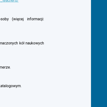
t_teachers/
by (więcej informacji:
aznaczonych kół naukowych
merze.
katalogowym.