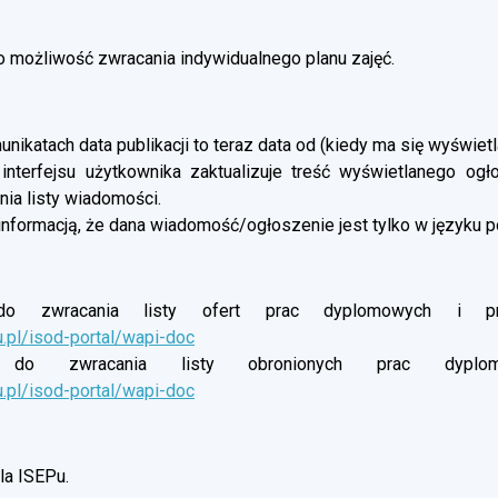
możliwość zwracania indywidualnego planu zajęć.
nikatach data publikacji to teraz data od (kiedy ma się wyświetl
 interfejsu użytkownika zaktualizuje treść wyświetlanego og
ia listy wiadomości.
informacją, że dana wiadomość/ogłoszenie jest tylko w języku p
o zwracania listy ofert prac dyplomowych i proj
u.pl/isod-portal/wapi-doc
do zwracania listy obronionych prac dyplomow
u.pl/isod-portal/wapi-doc
a ISEPu.