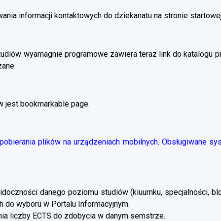
ania informacji kontaktowych do dziekanatu na stronie startowej
tudiów wyamagnie programowe zawiera teraz link do katalogu 
zane.
w jest bookmarkable page.
obierania plików na urządzeniach mobilnych. Obsługiwane syst
doczności danego poziomu studiów (kiuurnku, specjalności, blo
 do wyboru w Portalu Informacyjnym.
a liczby ECTS do zdobycia w danym semstrze.