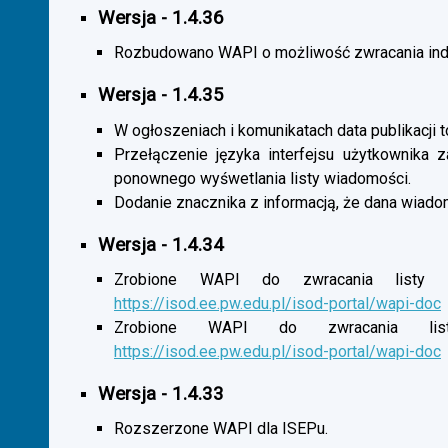
Wersja - 1.4.36
Rozbudowano WAPI o możliwość zwracania indy
Wersja - 1.4.35
W ogłoszeniach i komunikatach data publikacji t
Przełączenie języka interfejsu użytkownika 
ponownego wyśwetlania listy wiadomości.
Dodanie znacznika z informacją, że dana wiado
Wersja - 1.4.34
Zrobione WAPI do zwracania listy o
https://isod.ee.pw.edu.pl/isod-portal/wapi-doc
Zrobione WAPI do zwracania listy
https://isod.ee.pw.edu.pl/isod-portal/wapi-doc
Wersja - 1.4.33
Rozszerzone WAPI dla ISEPu.