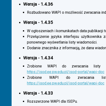
Wersja - 1.4.36
Rozbudowano WAPI o możliwość zwracania indy
Wersja - 1.4.35
W ogłoszeniach i komunikatach data publikacji t
Przełączenie języka interfejsu użytkownika 
ponownego wyśwetlania listy wiadomości.
Dodanie znacznika z informacją, że dana wiado
Wersja - 1.4.34
Zrobione WAPI do zwracania listy o
https://isod.ee.pw.edu.pl/isod-portal/wapi-doc
Zrobione WAPI do zwracania listy
https://isod.ee.pw.edu.pl/isod-portal/wapi-doc
Wersja - 1.4.33
Rozszerzone WAPI dla ISEPu.