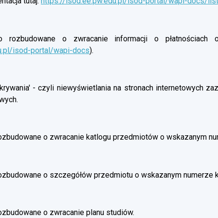
tacja tutaj:
https://isod.ee.pw.edu.pl/isod-portal/wapi-docs/lis
rozbudowane o zwracanie informacji o płatnościach oso
u.pl/isod-portal/wapi-docs
).
rywania' - czyli niewyświetlania na stronach internetowych z
wych.
ozbudowane o zwracanie katlogu przedmiotów o wskazanym nu
rozbudowane o szczegółów przedmiotu o wskazanym numerze 
ozbudowane o zwracanie planu studiów.