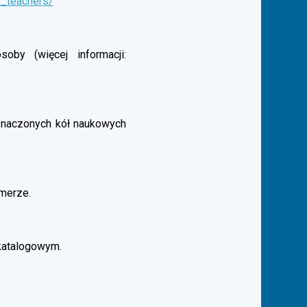
t_teachers/
by (więcej informacji:
aznaczonych kół naukowych
merze.
katalogowym.