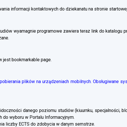
ania informacji kontaktowych do dziekanatu na stronie startowej
tudiów wyamagnie programowe zawiera teraz link do katalogu 
zane.
w jest bookmarkable page.
obierania plików na urządzeniach mobilnych. Obsługiwane syst
doczności danego poziomu studiów (kiuurnku, specjalności, blo
 do wyboru w Portalu Informacyjnym.
a liczby ECTS do zdobycia w danym semstrze.