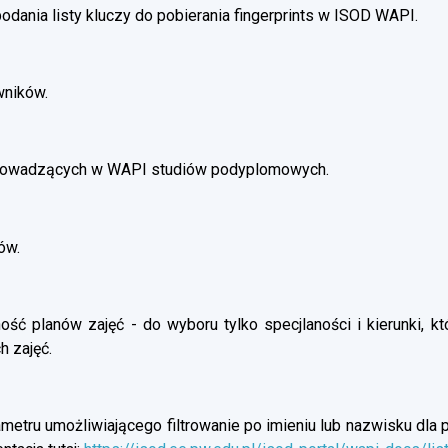
dania listy kluczy do pobierania fingerprints w ISOD WAPI.
wników.
prowadzących w WAPI studiów podyplomowych.
ów.
ść planów zajęć - do wyboru tylko specjlaności i kierunki, kt
h zajęć.
etru umożliwiającego filtrowanie po imieniu lub nazwisku dla p