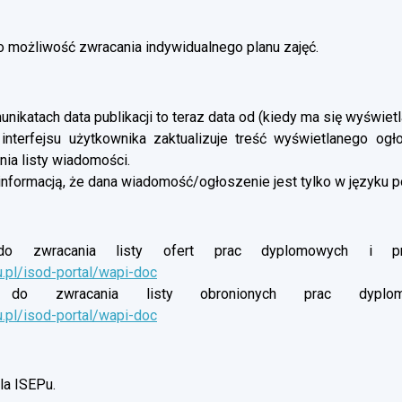
możliwość zwracania indywidualnego planu zajęć.
nikatach data publikacji to teraz data od (kiedy ma się wyświetl
 interfejsu użytkownika zaktualizuje treść wyświetlanego og
ia listy wiadomości.
informacją, że dana wiadomość/ogłoszenie jest tylko w języku p
o zwracania listy ofert prac dyplomowych i proj
u.pl/isod-portal/wapi-doc
do zwracania listy obronionych prac dyplomow
u.pl/isod-portal/wapi-doc
a ISEPu.