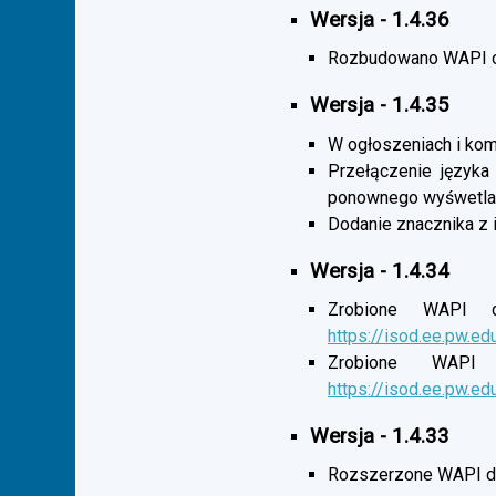
Wersja - 1.4.36
Rozbudowano WAPI o 
Wersja - 1.4.35
W ogłoszeniach i komu
Przełączenie języka
ponownego wyśwetlan
Dodanie znacznika z 
Wersja - 1.4.34
Zrobione WAPI d
https://isod.ee.pw.ed
Zrobione WAPI 
https://isod.ee.pw.ed
Wersja - 1.4.33
Rozszerzone WAPI dl