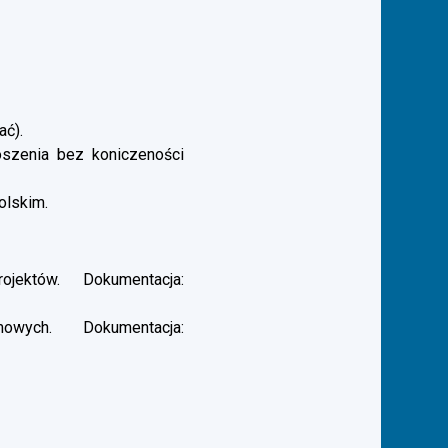
ać).
łoszenia bez koniczeności
olskim.
ektów. Dokumentacja:
ych. Dokumentacja: