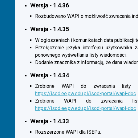
Wersja - 1.4.36
Rozbudowano WAPI o możliwość zwracania indy
Wersja - 1.4.35
W ogłoszeniach i komunikatach data publikacji t
Przełączenie języka interfejsu użytkownika 
ponownego wyśwetlania listy wiadomości.
Dodanie znacznika z informacją, że dana wiado
Wersja - 1.4.34
Zrobione WAPI do zwracania listy o
https://isod.ee.pw.edu.pl/isod-portal/wapi-doc
Zrobione WAPI do zwracania listy
https://isod.ee.pw.edu.pl/isod-portal/wapi-doc
Wersja - 1.4.33
Rozszerzone WAPI dla ISEPu.