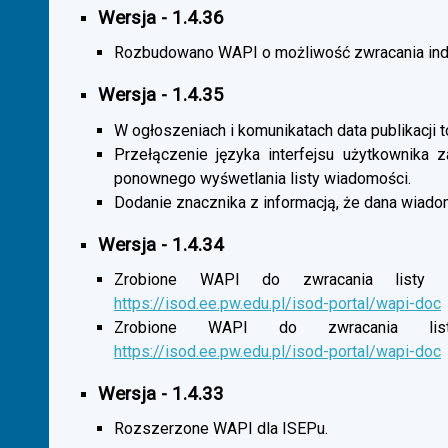
Wersja - 1.4.36
Rozbudowano WAPI o możliwość zwracania indy
Wersja - 1.4.35
W ogłoszeniach i komunikatach data publikacji t
Przełączenie języka interfejsu użytkownika 
ponownego wyśwetlania listy wiadomości.
Dodanie znacznika z informacją, że dana wiado
Wersja - 1.4.34
Zrobione WAPI do zwracania listy o
https://isod.ee.pw.edu.pl/isod-portal/wapi-doc
Zrobione WAPI do zwracania listy
https://isod.ee.pw.edu.pl/isod-portal/wapi-doc
Wersja - 1.4.33
Rozszerzone WAPI dla ISEPu.