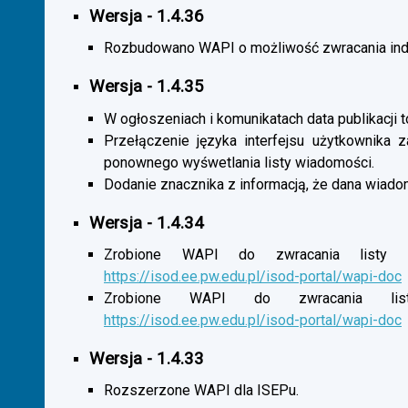
Wersja - 1.4.36
Rozbudowano WAPI o możliwość zwracania indy
Wersja - 1.4.35
W ogłoszeniach i komunikatach data publikacji t
Przełączenie języka interfejsu użytkownika 
ponownego wyśwetlania listy wiadomości.
Dodanie znacznika z informacją, że dana wiado
Wersja - 1.4.34
Zrobione WAPI do zwracania listy o
https://isod.ee.pw.edu.pl/isod-portal/wapi-doc
Zrobione WAPI do zwracania listy
https://isod.ee.pw.edu.pl/isod-portal/wapi-doc
Wersja - 1.4.33
Rozszerzone WAPI dla ISEPu.