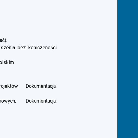
ać).
łoszenia bez koniczeności
olskim.
ektów. Dokumentacja:
ych. Dokumentacja: