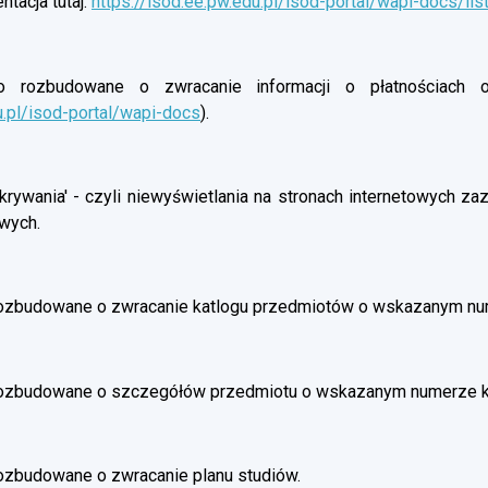
tacja tutaj:
https://isod.ee.pw.edu.pl/isod-portal/wapi-docs/lis
rozbudowane o zwracanie informacji o płatnościach oso
u.pl/isod-portal/wapi-docs
).
rywania' - czyli niewyświetlania na stronach internetowych z
wych.
ozbudowane o zwracanie katlogu przedmiotów o wskazanym nu
rozbudowane o szczegółów przedmiotu o wskazanym numerze 
ozbudowane o zwracanie planu studiów.