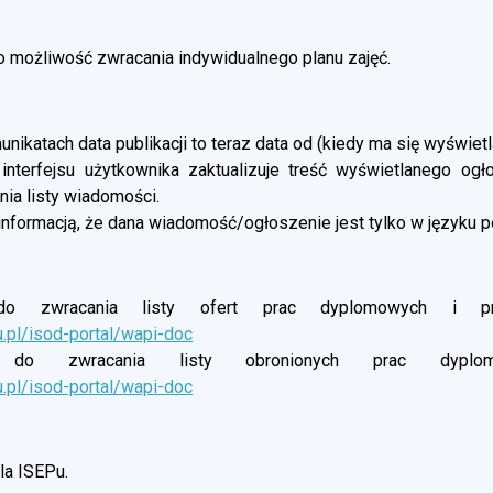
możliwość zwracania indywidualnego planu zajęć.
nikatach data publikacji to teraz data od (kiedy ma się wyświetl
 interfejsu użytkownika zaktualizuje treść wyświetlanego og
ia listy wiadomości.
informacją, że dana wiadomość/ogłoszenie jest tylko w języku p
o zwracania listy ofert prac dyplomowych i proj
u.pl/isod-portal/wapi-doc
do zwracania listy obronionych prac dyplomow
u.pl/isod-portal/wapi-doc
a ISEPu.