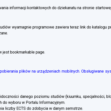
ania informacji kontaktowych do dziekanatu na stronie startowej
tudiów wyamagnie programowe zawiera teraz link do katalogu 
zane.
w jest bookmarkable page.
obierania plików na urządzeniach mobilnych. Obsługiwane syst
doczności danego poziomu studiów (kiuurnku, specjalności, blo
 do wyboru w Portalu Informacyjnym.
a liczby ECTS do zdobycia w danym semstrze.