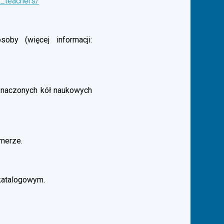
t_teachers/
by (więcej informacji:
aznaczonych kół naukowych
merze.
katalogowym.