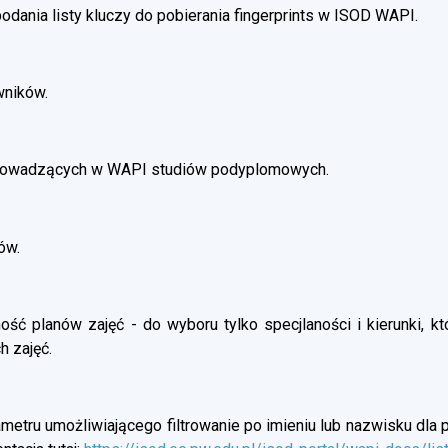
dania listy kluczy do pobierania fingerprints w ISOD WAPI.
wników.
prowadzących w WAPI studiów podyplomowych.
ów.
ść planów zajęć - do wyboru tylko specjlaności i kierunki, kt
h zajęć.
etru umożliwiającego filtrowanie po imieniu lub nazwisku dla p