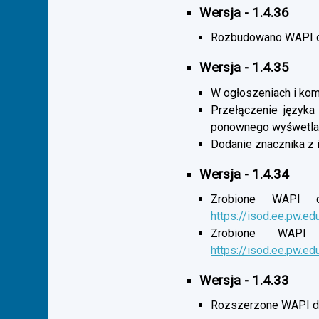
Wersja - 1.4.36
Rozbudowano WAPI o 
Wersja - 1.4.35
W ogłoszeniach i komu
Przełączenie języka
ponownego wyśwetlan
Dodanie znacznika z 
Wersja - 1.4.34
Zrobione WAPI d
https://isod.ee.pw.ed
Zrobione WAPI 
https://isod.ee.pw.ed
Wersja - 1.4.33
Rozszerzone WAPI dl