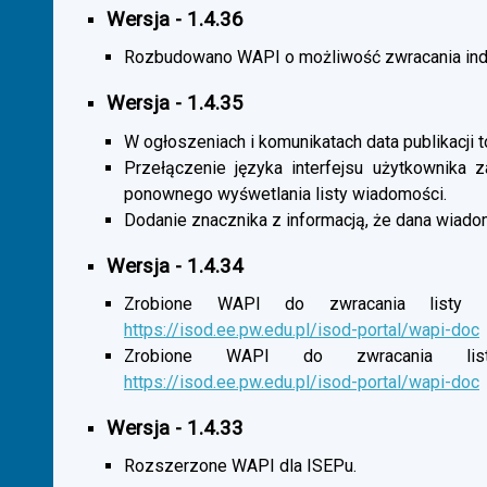
Wersja - 1.4.36
Rozbudowano WAPI o możliwość zwracania indy
Wersja - 1.4.35
W ogłoszeniach i komunikatach data publikacji t
Przełączenie języka interfejsu użytkownika 
ponownego wyśwetlania listy wiadomości.
Dodanie znacznika z informacją, że dana wiado
Wersja - 1.4.34
Zrobione WAPI do zwracania listy o
https://isod.ee.pw.edu.pl/isod-portal/wapi-doc
Zrobione WAPI do zwracania listy
https://isod.ee.pw.edu.pl/isod-portal/wapi-doc
Wersja - 1.4.33
Rozszerzone WAPI dla ISEPu.