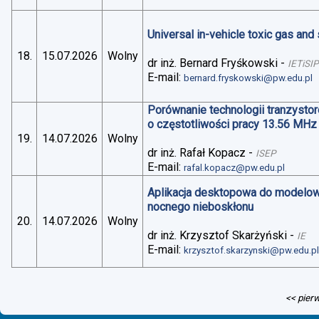
Universal in-vehicle toxic gas an
18.
15.07.2026
Wolny
dr inż. Bernard Fryśkowski
-
IETiSIP
E-mail:
bernard.fryskowski@pw.edu.pl
Porównanie technologii tranzysto
o częstotliwości pracy 13.56 MHz
19.
14.07.2026
Wolny
dr inż. Rafał Kopacz
-
ISEP
E-mail:
rafal.kopacz@pw.edu.pl
Aplikacja desktopowa do modelo
nocnego nieboskłonu
20.
14.07.2026
Wolny
dr inż. Krzysztof Skarżyński
-
IE
E-mail:
krzysztof.skarzynski@pw.edu.p
<< pier