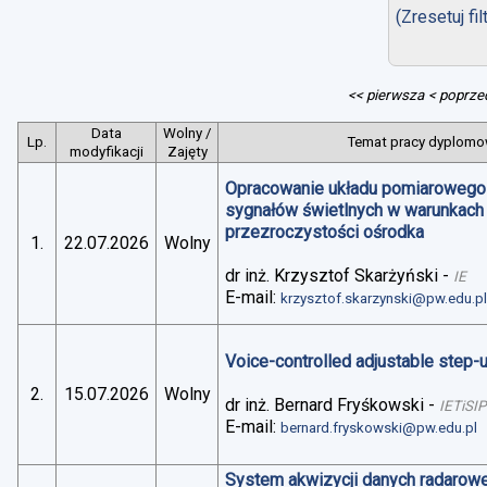
(Zresetuj fil
<< pierwsza
< poprze
Data
Wolny /
Lp.
Temat pracy dyplomow
modyfikacji
Zajęty
Opracowanie układu pomiarowego 
sygnałów świetlnych w warunkach
przezroczystości ośrodka
1.
22.07.2026
Wolny
dr inż. Krzysztof Skarżyński
-
IE
E-mail:
krzysztof.skarzynski@pw.edu.p
Voice-controlled adjustable step
2.
15.07.2026
Wolny
dr inż. Bernard Fryśkowski
-
IETiSIP
E-mail:
bernard.fryskowski@pw.edu.pl
System akwizycji danych radarowe