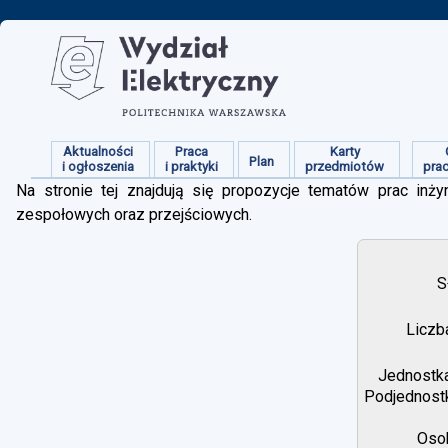
Aktualności
Praca
Karty
Plan
i ogłoszenia
i praktyki
przedmiotów
pra
Na stronie tej znajdują się propozycje tematów prac inżyn
zespołowych oraz przejściowych.
S
Liczb
Jednostka
Podjednostk
Osob