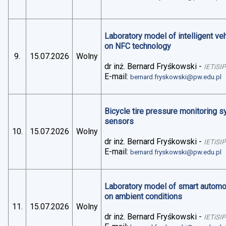
Laboratory model of intelligent v
on NFC technology
9.
15.07.2026
Wolny
dr inż. Bernard Fryśkowski
-
IETiSIP
E-mail:
bernard.fryskowski@pw.edu.pl
Bicycle tire pressure monitoring 
sensors
10.
15.07.2026
Wolny
dr inż. Bernard Fryśkowski
-
IETiSIP
E-mail:
bernard.fryskowski@pw.edu.pl
Laboratory model of smart automo
on ambient conditions
11.
15.07.2026
Wolny
dr inż. Bernard Fryśkowski
-
IETiSIP