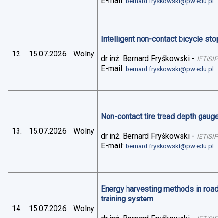
E-mail:
bernard.fryskowski@pw.edu.pl
Intelligent non-contact bicycle stop
12.
15.07.2026
Wolny
dr inż. Bernard Fryśkowski
-
IETiSIP
E-mail:
bernard.fryskowski@pw.edu.pl
Non-contact tire tread depth gaug
13.
15.07.2026
Wolny
dr inż. Bernard Fryśkowski
-
IETiSIP
E-mail:
bernard.fryskowski@pw.edu.pl
Energy harvesting methods in road 
training system
14.
15.07.2026
Wolny