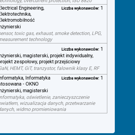
technology, overcurrent protection, ISO 8820
Electrical Engineering,
1
Liczba wykonawców:
Elektrotechnika,
Elektromobilność
inżynierski
sensor, toxic gas, exhaust, smoke detection, LPG,
measurement technology
1
Liczba wykonawców:
inżynierski, magisterski, projekt indywidualny,
projekt zespołowy, projekt przejściowy
GaN, HEMT, GiT, tranzystor, falownik klasy E, RF
Informatyka, Informatyka
1
Liczba wykonawców:
stosowana - OKNO
inżynierski, magisterski
informatyka, oświetlenie, zanieczyszczenie
swiatłem, wizualizacja danych, przetwarzanie
danych, widmo promieniowania