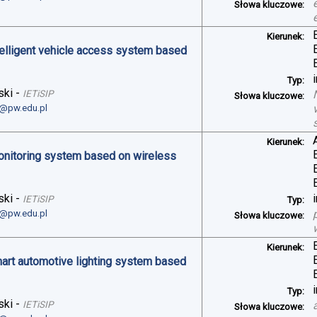
Słowa kluczowe:
Kierunek:
telligent vehicle access system based
Typ:
ski
-
IETiSIP
Słowa kluczowe:
i@pw.edu.pl
Kierunek:
monitoring system based on wireless
ski
-
IETiSIP
Typ:
i@pw.edu.pl
Słowa kluczowe:
Kierunek:
art automotive lighting system based
Typ:
ski
-
IETiSIP
Słowa kluczowe: