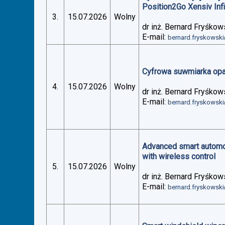
Position2Go Xensiv Inf
3.
15.07.2026
Wolny
dr inż. Bernard Fryśkow
E-mail:
bernard.fryskowsk
Cyfrowa suwmiarka op
4.
15.07.2026
Wolny
dr inż. Bernard Fryśkow
E-mail:
bernard.fryskowsk
Advanced smart automoti
with wireless control
5.
15.07.2026
Wolny
dr inż. Bernard Fryśkow
E-mail:
bernard.fryskowsk