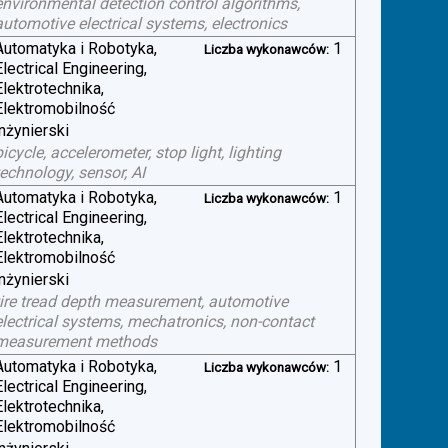
environmental detection control algorithms,
automotive electrical systems, electronics
Automatyka i Robotyka,
1
Liczba wykonawców:
Electrical Engineering,
Elektrotechnika,
Elektromobilność
inżynierski
bicycle, accelerometer, stop light, lighting
technology, sensor, AI
Automatyka i Robotyka,
1
Liczba wykonawców:
Electrical Engineering,
Elektrotechnika,
Elektromobilność
inżynierski
tire tread depth measurement, automotive
electrical systems, mechatronics, non-contact
measurement methods
Automatyka i Robotyka,
1
Liczba wykonawców:
Electrical Engineering,
Elektrotechnika,
Elektromobilność