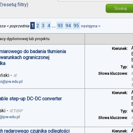
Zresetuj filtry)
Szukaj
1
2
3
4
...
93
94
95
sza
< poprzednia
następna >
acy dyplomowej lub projektu
Kierunek:
miarowego do badania tłumienia
 warunkach ograniczonej
dka
Typ:
Słowa kluczowe:
yński
-
IE
ski@pw.edu.pl
Kierunek:
table step-up DC-DC converter
ski
-
IETiSIP
Typ:
i@pw.edu.pl
Słowa kluczowe:
h radarowego czujnika odległości
Kierunek: