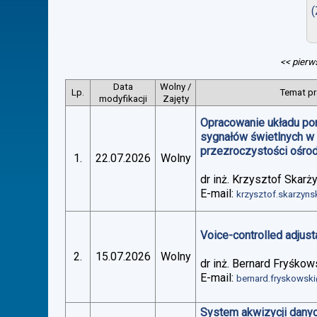
(
<< pierw
Data
Wolny /
Lp.
Temat pr
modyfikacji
Zajęty
Opracowanie układu po
sygnałów świetlnych w
przezroczystości ośro
1.
22.07.2026
Wolny
dr inż. Krzysztof Skarż
E-mail:
krzysztof.skarzyn
Voice-controlled adjus
2.
15.07.2026
Wolny
dr inż. Bernard Fryśkow
E-mail:
bernard.fryskowsk
System akwizycji danyc