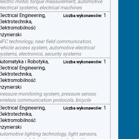
electric motor, torque measurement, automotive
electrical systems, electrical machines
Electrical Engineering,
1
Liczba wykonawców:
Elektrotechnika,
Elektromobilność
inżynierski
NFC technology, near field communication,
vehicle access system, automotive electrical
systems, electronics, security systems
Automatyka i Robotyka,
1
Liczba wykonawców:
Electrical Engineering,
Elektrotechnika,
Elektromobilność
inżynierski
pressure monitoring system, pressure sensor,
wireless communication protocols, bicycle
Electrical Engineering,
1
Liczba wykonawców:
Elektrotechnika,
Elektromobilność
inżynierski
automotive lighting technology, light sensors,