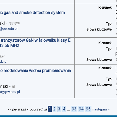
Kierunek:
oxic gas and smoke detection system
ski
-
IETiSIP
Typ:
i@pw.edu.pl
Słowa kluczowe:
 tranzystorów GaN w falowniku klasy E
Kierunek:
 13.56 MHz
Typ:
SEP
Słowa kluczowe:
du.pl
Kierunek:
do modelowania widma promieniowania
Typ:
Słowa kluczowe:
yński
-
IE
ski@pw.edu.pl
1
2
3
4
...
93
94
95
<< pierwsza
< poprzednia
następna >