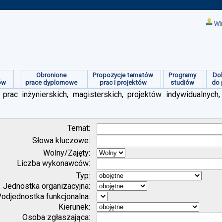
Wi
Obronione
Propozycje tematów
Programy
Do
ów
prace dyplomowe
prac i projektów
studiów
do 
prac inżynierskich, magisterskich, projektów indywidualnych,
Temat:
Słowa kluczowe:
Wolny/Zajęty:
Liczba wykonawców:
Typ:
Jednostka organizacyjna:
odjednostka funkcjonalna:
Kierunek:
Osoba zgłaszająca: