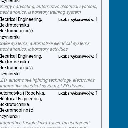
inżynierski
energy harvesting, automotive electrical systems,
mechatronics, laboratory training system
Electrical Engineering,
1
Liczba wykonawców:
Elektrotechnika,
Elektromobilność
inżynierski
brake systems, automotive electrical systems,
mechatronics, laboratory activities
Electrical Engineering,
1
Liczba wykonawców:
Elektrotechnika,
Elektromobilność
inżynierski
LED, automotive lighting technology, electronics,
automotive electrical systems, LED drivers
Automatyka i Robotyka,
1
Liczba wykonawców:
Electrical Engineering,
Elektrotechnika,
Elektromobilność
inżynierski
automotive fusible links, fuses, measurement