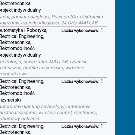
Elektrotechnika
projekt indywidualny
radar, pomiar odległości, Position2Go, elektronika
pojazdów, czujnik odległości, 24 GHz, MATLAB
Automatyka i Robotyka,
1
Liczba wykonawców:
Electrical Engineering,
Elektrotechnika,
Elektromobilność
projekt indywidualny
metrologia, suwmiarka, MATLAB, rysunek
techniczny, grafika inżynierska, widzenie
komputerowe
Electrical Engineering,
1
Liczba wykonawców:
Elektrotechnika,
Elektromobilność
inżynierski
automotive lighting technology, automotive
electrical systems, wireless control, electronics,
laboratory activities
Electrical Engineering,
1
Liczba wykonawców:
Elektrotechnika,