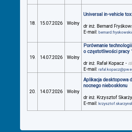
Universal in-vehicle t
18.
15.07.2026
Wolny
dr inż. Bernard Fryśkow
E-mail:
bernard.fryskowsk
Porównanie technologii
o częstotliwości pracy
19.
14.07.2026
Wolny
dr inż. Rafał Kopacz
-
I
E-mail:
rafal.kopacz@pw.e
Aplikacja desktopowa 
nocnego nieboskłonu
20.
14.07.2026
Wolny
dr inż. Krzysztof Skarż
E-mail:
krzysztof.skarzyn