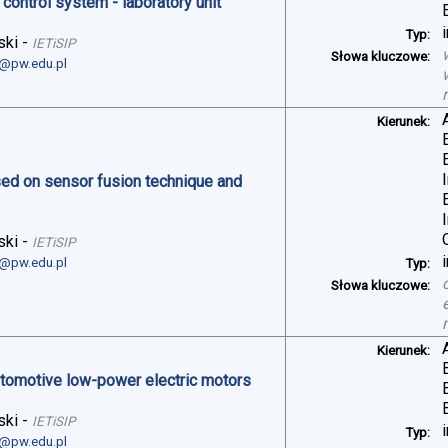
control system - laboratory unit
Typ:
ski
-
IETiSIP
Słowa kluczowe:
i@pw.edu.pl
Kierunek:
sed on sensor fusion technique and
ski
-
IETiSIP
i@pw.edu.pl
Typ:
Słowa kluczowe:
Kierunek:
automotive low-power electric motors
ski
-
IETiSIP
Typ:
i@pw.edu.pl