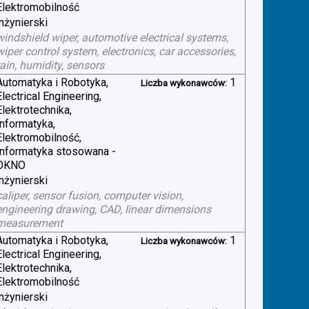
Elektromobilność
inżynierski
windshield wiper, automotive electrical systems,
wiper control system, electronics, car accessories,
rain, humidity, sensors
Automatyka i Robotyka,
1
Liczba wykonawców:
Electrical Engineering,
Elektrotechnika,
Informatyka,
Elektromobilność,
Informatyka stosowana -
OKNO
inżynierski
caliper, sensor fusion, computer vision,
engineering drawing, CAD, linear dimensions
measurement
Automatyka i Robotyka,
1
Liczba wykonawców:
Electrical Engineering,
Elektrotechnika,
Elektromobilność
inżynierski