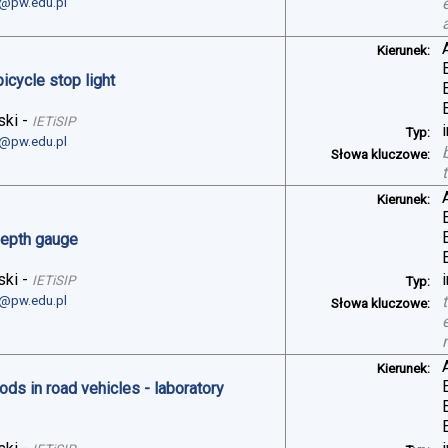
i@pw.edu.pl
Kierunek:
bicycle stop light
ski
-
IETiSIP
Typ:
i@pw.edu.pl
Słowa kluczowe:
Kierunek:
depth gauge
ski
-
IETiSIP
Typ:
i@pw.edu.pl
Słowa kluczowe:
Kierunek:
ds in road vehicles - laboratory