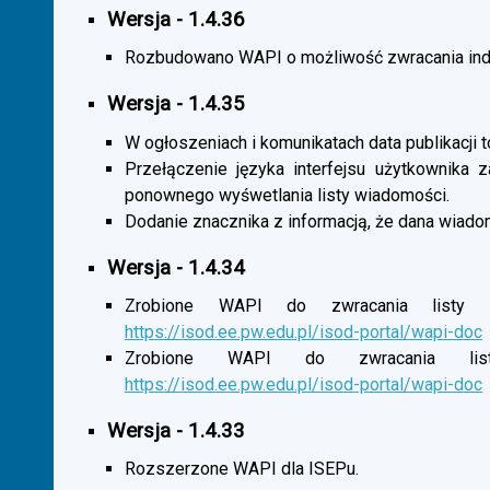
Wersja - 1.4.36
Rozbudowano WAPI o możliwość zwracania indy
Wersja - 1.4.35
W ogłoszeniach i komunikatach data publikacji t
Przełączenie języka interfejsu użytkownika 
ponownego wyśwetlania listy wiadomości.
Dodanie znacznika z informacją, że dana wiado
Wersja - 1.4.34
Zrobione WAPI do zwracania listy o
https://isod.ee.pw.edu.pl/isod-portal/wapi-doc
Zrobione WAPI do zwracania listy
https://isod.ee.pw.edu.pl/isod-portal/wapi-doc
Wersja - 1.4.33
Rozszerzone WAPI dla ISEPu.