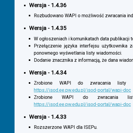
Wersja - 1.4.36
Rozbudowano WAPI o możliwość zwracania indy
Wersja - 1.4.35
W ogłoszeniach i komunikatach data publikacji t
Przełączenie języka interfejsu użytkownika 
ponownego wyśwetlania listy wiadomości.
Dodanie znacznika z informacją, że dana wiado
Wersja - 1.4.34
Zrobione WAPI do zwracania listy o
https://isod.ee.pw.edu.pl/isod-portal/wapi-doc
Zrobione WAPI do zwracania listy
https://isod.ee.pw.edu.pl/isod-portal/wapi-doc
Wersja - 1.4.33
Rozszerzone WAPI dla ISEPu.