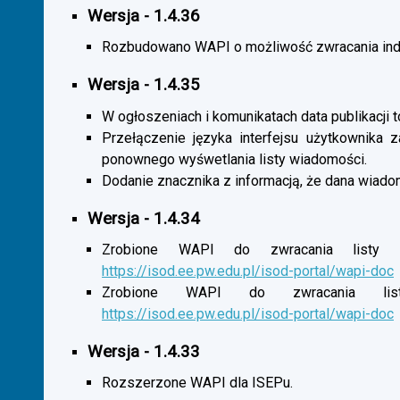
Wersja - 1.4.36
Rozbudowano WAPI o możliwość zwracania indy
Wersja - 1.4.35
W ogłoszeniach i komunikatach data publikacji t
Przełączenie języka interfejsu użytkownika 
ponownego wyśwetlania listy wiadomości.
Dodanie znacznika z informacją, że dana wiado
Wersja - 1.4.34
Zrobione WAPI do zwracania listy o
https://isod.ee.pw.edu.pl/isod-portal/wapi-doc
Zrobione WAPI do zwracania listy
https://isod.ee.pw.edu.pl/isod-portal/wapi-doc
Wersja - 1.4.33
Rozszerzone WAPI dla ISEPu.