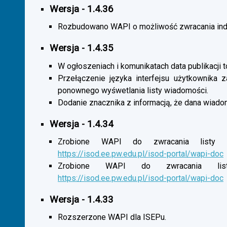
Wersja - 1.4.36
Rozbudowano WAPI o możliwość zwracania indy
Wersja - 1.4.35
W ogłoszeniach i komunikatach data publikacji t
Przełączenie języka interfejsu użytkownika 
ponownego wyśwetlania listy wiadomości.
Dodanie znacznika z informacją, że dana wiado
Wersja - 1.4.34
Zrobione WAPI do zwracania listy o
https://isod.ee.pw.edu.pl/isod-portal/wapi-doc
Zrobione WAPI do zwracania listy
https://isod.ee.pw.edu.pl/isod-portal/wapi-doc
Wersja - 1.4.33
Rozszerzone WAPI dla ISEPu.