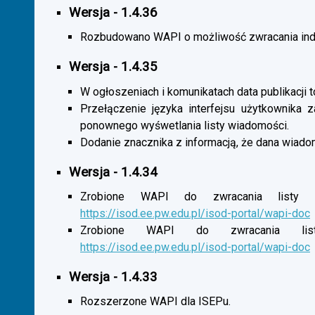
Wersja - 1.4.36
Rozbudowano WAPI o możliwość zwracania indy
Wersja - 1.4.35
W ogłoszeniach i komunikatach data publikacji t
Przełączenie języka interfejsu użytkownika 
ponownego wyśwetlania listy wiadomości.
Dodanie znacznika z informacją, że dana wiado
Wersja - 1.4.34
Zrobione WAPI do zwracania listy o
https://isod.ee.pw.edu.pl/isod-portal/wapi-doc
Zrobione WAPI do zwracania listy
https://isod.ee.pw.edu.pl/isod-portal/wapi-doc
Wersja - 1.4.33
Rozszerzone WAPI dla ISEPu.