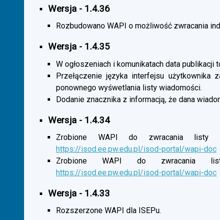
Wersja - 1.4.36
Rozbudowano WAPI o możliwość zwracania indy
Wersja - 1.4.35
W ogłoszeniach i komunikatach data publikacji t
Przełączenie języka interfejsu użytkownika 
ponownego wyśwetlania listy wiadomości.
Dodanie znacznika z informacją, że dana wiado
Wersja - 1.4.34
Zrobione WAPI do zwracania listy o
https://isod.ee.pw.edu.pl/isod-portal/wapi-doc
Zrobione WAPI do zwracania listy
https://isod.ee.pw.edu.pl/isod-portal/wapi-doc
Wersja - 1.4.33
Rozszerzone WAPI dla ISEPu.