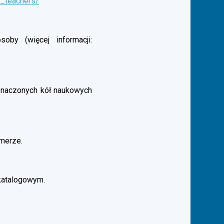
t_teachers/
by (więcej informacji:
aznaczonych kół naukowych
merze.
katalogowym.