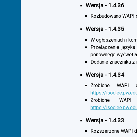
Wersja - 1.4.36
Rozbudowano WAPI o 
Wersja - 1.4.35
W ogłoszeniach i komu
Przełączenie języka
ponownego wyśwetlan
Dodanie znacznika z 
Wersja - 1.4.34
Zrobione WAPI d
https://isod.ee.pw.ed
Zrobione WAPI 
https://isod.ee.pw.ed
Wersja - 1.4.33
Rozszerzone WAPI dl