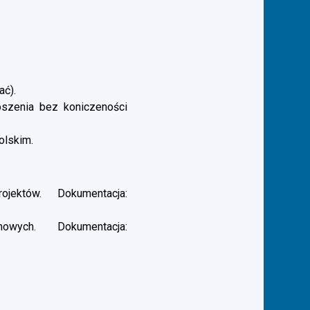
ać).
łoszenia bez koniczeności
olskim.
ektów. Dokumentacja:
ych. Dokumentacja: