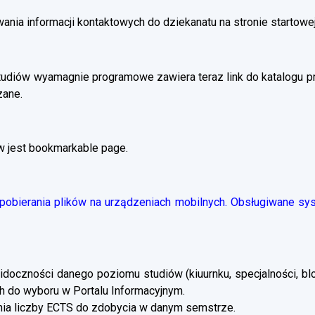
ania informacji kontaktowych do dziekanatu na stronie startowej
tudiów wyamagnie programowe zawiera teraz link do katalogu 
zane.
w jest bookmarkable page.
obierania plików na urządzeniach mobilnych. Obsługiwane syst
doczności danego poziomu studiów (kiuurnku, specjalności, blo
 do wyboru w Portalu Informacyjnym.
a liczby ECTS do zdobycia w danym semstrze.