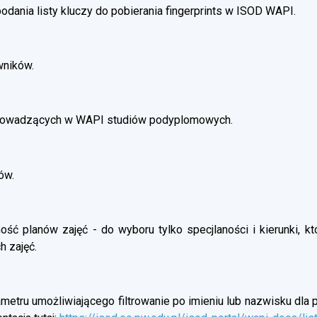
dania listy kluczy do pobierania fingerprints w ISOD WAPI.
wników.
prowadzących w WAPI studiów podyplomowych.
ów.
ść planów zajęć - do wyboru tylko specjlaności i kierunki, kt
h zajęć.
etru umożliwiającego filtrowanie po imieniu lub nazwisku dla p