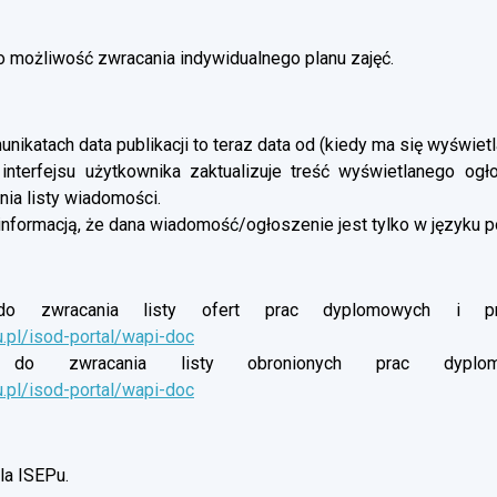
możliwość zwracania indywidualnego planu zajęć.
nikatach data publikacji to teraz data od (kiedy ma się wyświetl
 interfejsu użytkownika zaktualizuje treść wyświetlanego og
ia listy wiadomości.
informacją, że dana wiadomość/ogłoszenie jest tylko w języku p
o zwracania listy ofert prac dyplomowych i proj
u.pl/isod-portal/wapi-doc
do zwracania listy obronionych prac dyplomow
u.pl/isod-portal/wapi-doc
a ISEPu.