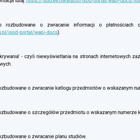
tacja tutaj:
https://isod.ee.pw.edu.pl/isod-portal/wapi-docs/lis
rozbudowane o zwracanie informacji o płatnościach oso
u.pl/isod-portal/wapi-docs
).
rywania' - czyli niewyświetlania na stronach internetowych z
wych.
ozbudowane o zwracanie katlogu przedmiotów o wskazanym nu
rozbudowane o szczegółów przedmiotu o wskazanym numerze 
ozbudowane o zwracanie planu studiów.