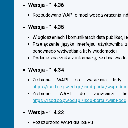
Wersja - 1.4.36
Rozbudowano WAPI o możliwość zwracania indy
Wersja - 1.4.35
W ogłoszeniach i komunikatach data publikacji t
Przełączenie języka interfejsu użytkownika 
ponownego wyśwetlania listy wiadomości.
Dodanie znacznika z informacją, że dana wiado
Wersja - 1.4.34
Zrobione WAPI do zwracania listy o
https://isod.ee.pw.edu.pl/isod-portal/wapi-doc
Zrobione WAPI do zwracania listy
https://isod.ee.pw.edu.pl/isod-portal/wapi-doc
Wersja - 1.4.33
Rozszerzone WAPI dla ISEPu.