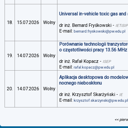
Universal in-vehicle toxic gas an
18.
15.07.2026
Wolny
dr inż. Bernard Fryśkowski
-
IETiSIP
E-mail:
bernard.fryskowski@pw.edu.pl
Porównanie technologii tranzysto
o częstotliwości pracy 13.56 MHz
19.
14.07.2026
Wolny
dr inż. Rafał Kopacz
-
ISEP
E-mail:
rafal.kopacz@pw.edu.pl
Aplikacja desktopowa do modelo
nocnego nieboskłonu
20.
14.07.2026
Wolny
dr inż. Krzysztof Skarżyński
-
IE
E-mail:
krzysztof.skarzynski@pw.edu.p
<< pier