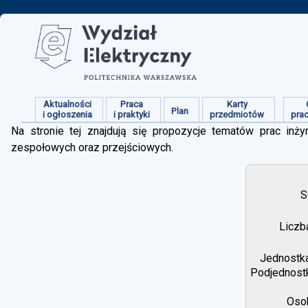
Aktualności
Praca
Karty
Plan
i ogłoszenia
i praktyki
przedmiotów
pra
Na stronie tej znajdują się propozycje tematów prac inżyn
zespołowych oraz przejściowych.
S
Liczb
Jednostka
Podjednostk
Osob