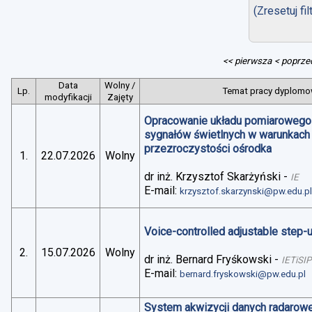
(Zresetuj fil
<< pierwsza
< poprze
Data
Wolny /
Lp.
Temat pracy dyplomow
modyfikacji
Zajęty
Opracowanie układu pomiarowego 
sygnałów świetlnych w warunkach
przezroczystości ośrodka
1.
22.07.2026
Wolny
dr inż. Krzysztof Skarżyński
-
IE
E-mail:
krzysztof.skarzynski@pw.edu.p
Voice-controlled adjustable step
2.
15.07.2026
Wolny
dr inż. Bernard Fryśkowski
-
IETiSIP
E-mail:
bernard.fryskowski@pw.edu.pl
System akwizycji danych radarowe