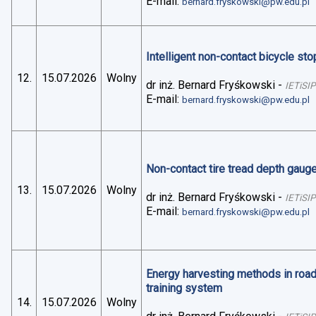
E-mail:
bernard.fryskowski@pw.edu.pl
Intelligent non-contact bicycle stop
12.
15.07.2026
Wolny
dr inż. Bernard Fryśkowski
-
IETiSIP
E-mail:
bernard.fryskowski@pw.edu.pl
Non-contact tire tread depth gaug
13.
15.07.2026
Wolny
dr inż. Bernard Fryśkowski
-
IETiSIP
E-mail:
bernard.fryskowski@pw.edu.pl
Energy harvesting methods in road 
training system
14.
15.07.2026
Wolny