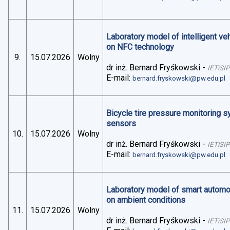
Laboratory model of intelligent v
on NFC technology
9.
15.07.2026
Wolny
dr inż. Bernard Fryśkowski
-
IETiSIP
E-mail:
bernard.fryskowski@pw.edu.pl
Bicycle tire pressure monitoring 
sensors
10.
15.07.2026
Wolny
dr inż. Bernard Fryśkowski
-
IETiSIP
E-mail:
bernard.fryskowski@pw.edu.pl
Laboratory model of smart automo
on ambient conditions
11.
15.07.2026
Wolny
dr inż. Bernard Fryśkowski
-
IETiSIP