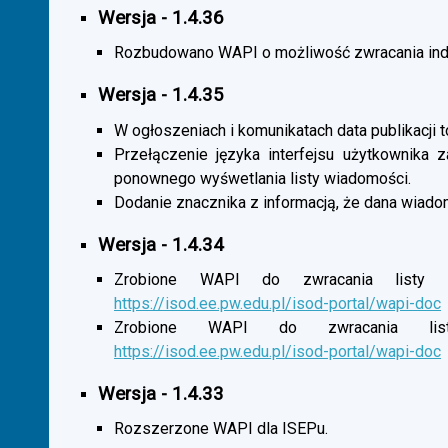
Wersja - 1.4.36
Rozbudowano WAPI o możliwość zwracania indy
Wersja - 1.4.35
W ogłoszeniach i komunikatach data publikacji t
Przełączenie języka interfejsu użytkownika 
ponownego wyśwetlania listy wiadomości.
Dodanie znacznika z informacją, że dana wiado
Wersja - 1.4.34
Zrobione WAPI do zwracania listy o
https://isod.ee.pw.edu.pl/isod-portal/wapi-doc
Zrobione WAPI do zwracania listy
https://isod.ee.pw.edu.pl/isod-portal/wapi-doc
Wersja - 1.4.33
Rozszerzone WAPI dla ISEPu.