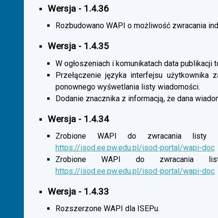
Wersja - 1.4.36
Rozbudowano WAPI o możliwość zwracania indy
Wersja - 1.4.35
W ogłoszeniach i komunikatach data publikacji t
Przełączenie języka interfejsu użytkownika 
ponownego wyśwetlania listy wiadomości.
Dodanie znacznika z informacją, że dana wiado
Wersja - 1.4.34
Zrobione WAPI do zwracania listy o
https://isod.ee.pw.edu.pl/isod-portal/wapi-doc
Zrobione WAPI do zwracania listy
https://isod.ee.pw.edu.pl/isod-portal/wapi-doc
Wersja - 1.4.33
Rozszerzone WAPI dla ISEPu.