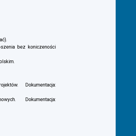
ać).
łoszenia bez koniczeności
olskim.
ektów. Dokumentacja:
ych. Dokumentacja: