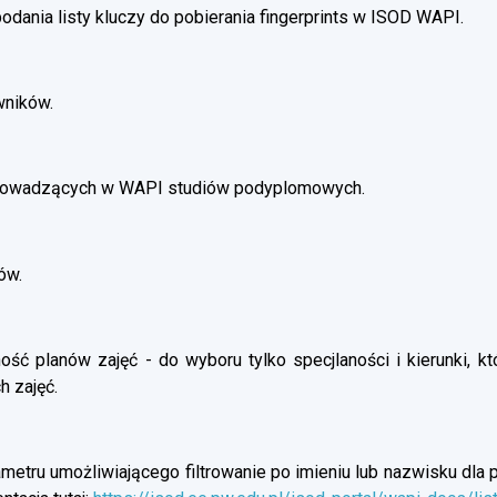
dania listy kluczy do pobierania fingerprints w ISOD WAPI.
wników.
prowadzących w WAPI studiów podyplomowych.
ów.
ść planów zajęć - do wyboru tylko specjlaności i kierunki, kt
h zajęć.
etru umożliwiającego filtrowanie po imieniu lub nazwisku dla p