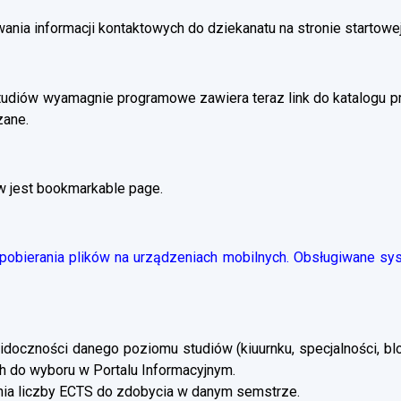
ania informacji kontaktowych do dziekanatu na stronie startowej
tudiów wyamagnie programowe zawiera teraz link do katalogu 
zane.
w jest bookmarkable page.
obierania plików na urządzeniach mobilnych. Obsługiwane syst
doczności danego poziomu studiów (kiuurnku, specjalności, blo
 do wyboru w Portalu Informacyjnym.
a liczby ECTS do zdobycia w danym semstrze.