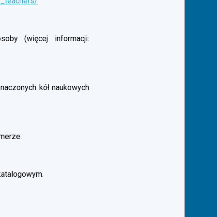
t_teachers/
by (więcej informacji:
aznaczonych kół naukowych
merze.
katalogowym.