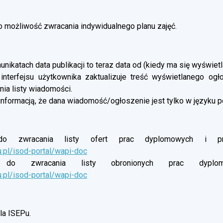
możliwość zwracania indywidualnego planu zajęć.
nikatach data publikacji to teraz data od (kiedy ma się wyświetl
 interfejsu użytkownika zaktualizuje treść wyświetlanego og
ia listy wiadomości.
informacją, że dana wiadomość/ogłoszenie jest tylko w języku p
o zwracania listy ofert prac dyplomowych i proj
u.pl/isod-portal/wapi-doc
do zwracania listy obronionych prac dyplomow
u.pl/isod-portal/wapi-doc
a ISEPu.