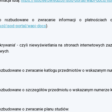
tacja tutaj:
https://isod.ee.pw.edu.pl/isod-portal/wapi-docs/lis
rozbudowane o zwracanie informacji o płatnościach oso
u.pl/isod-portal/wapi-docs
).
rywania' - czyli niewyświetlania na stronach internetowych z
wych.
ozbudowane o zwracanie katlogu przedmiotów o wskazanym nu
rozbudowane o szczegółów przedmiotu o wskazanym numerze 
ozbudowane o zwracanie planu studiów.