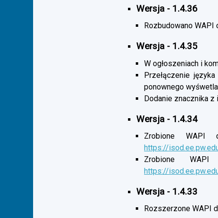
Wersja - 1.4.36
Rozbudowano WAPI o 
Wersja - 1.4.35
W ogłoszeniach i komu
Przełączenie języka
ponownego wyśwetlan
Dodanie znacznika z 
Wersja - 1.4.34
Zrobione WAPI d
https://isod.ee.pw.ed
Zrobione WAPI 
https://isod.ee.pw.ed
Wersja - 1.4.33
Rozszerzone WAPI dl